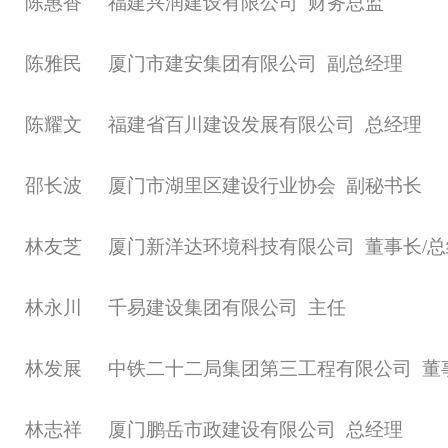
陈惠香
福建兴润建设有限公司
财务总监
陈雅民
厦门市建安集团有限公司
副总经理
陈耀文
福建省百川建设发展有限公司
总经理
邵长波
厦门市湖里区建设行业协会
副秘书长
林友芝
厦门新洋达环境科技有限公司
董事长
/
林永川
千易建设集团有限公司
主任
林发展
中铁二十二局集团第三工程有限公司
董
林志祥
厦门鹏岳市政建设有限公司
总经理