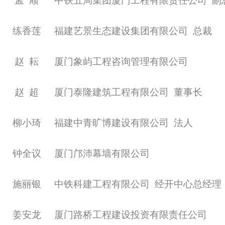
孟
顺
中铁五局集团厦门工程有限责任公司
副
练香莲
福建艺景生态建设集团有限公司
总裁
赵
耘
厦门象屿工程咨询管理有限公司
赵
超
厦门泰隆建筑工程有限公司
董事长
柳小琦
福建中青旷博建设有限公司
法人
钟全议
厦门邝沛幕墙有限公司
施丽银
中铁科建工程有限公司
经开中心总经理
姜安龙
厦门路桥工程建设投资有限责任公司