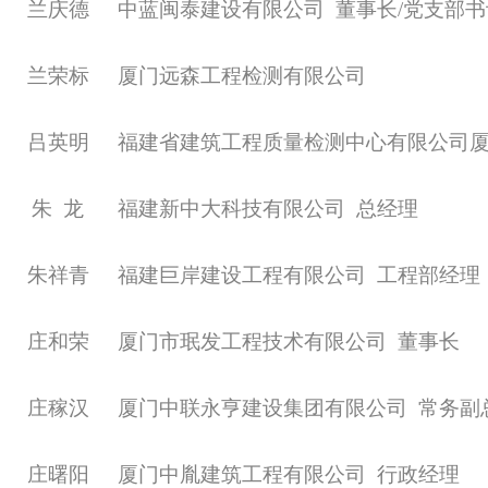
兰庆德
中蓝闽泰建设有限公司
董事长
/党支部
兰荣标
厦门远森工程检测有限公司
吕英明
福建省建筑工程质量检测中心有限公司
朱
龙
福建新中大科技有限公司
总经理
朱祥青
福建巨岸建设工程有限公司
工程部经理
庄和荣
厦门市珉发工程技术有限公司
董事长
庄稼汉
厦门中联永亨建设集团有限公司
常务副
庄曙阳
厦门中胤建筑工程有限公司
行政经理