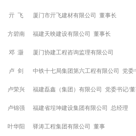
亓
飞
厦门市亓飞建材有限公司
董事长
方碧南
福建天映建设有限公司
董事长
邓
灏
厦门协建工程咨询监理有限公司
卢
剑
中铁十七局集团第六工程有限公司
党委
卢荣兴
福建磊鑫（集团）有限公司
党委书记
/
卢锦强
福建省埕坤建设集团有限公司
总经理
叶华阳
驿涛工程集团有限公司
董事