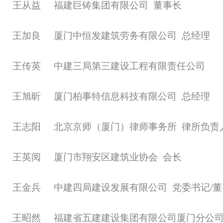
王从益
福建巨铸集团有限公司
董事长
王加良
厦门中恒发建筑劳务有限公司
总经理
王传英
中建三局第三建设工程有限责任公司
王旭昕
厦门柏事特信息科技有限公司
总经理
王志阳
北京京师（厦门）律师事务所
律所负责
王英阅
厦门市翔安区建筑业协会
会长
王金兵
中建四局建设发展有限公司
党委书记
/
王昭然
福建省五建建设集团有限公司厦门分公